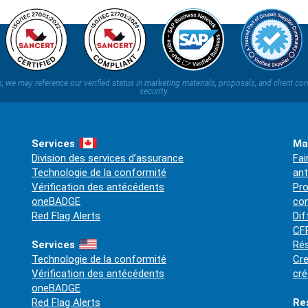
ns, we may reference our verified status in marketing materials, proposals, and clien
security.
Services
Ma
Division des services d’assurance
Fai
Technologie de la conformité
an
Vérification des antécédents
Pro
oneBADGE
co
Red Flag Alerts
Dif
CFP
Services
Rés
Technologie de la conformité
Cre
Vérification des antécédents
cré
oneBADGE
Red Flag Alerts
Re