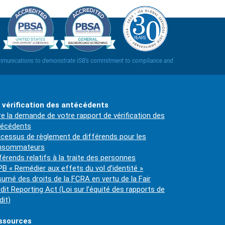
t communications to demonstrate ISB’s commitment to compliance and
 vérification des antécédents
re la demande de votre rapport de vérification des
técédents
cessus de règlement de différends pour les
nsommateurs
férends relatifs à la traite des personnes
B « Remédier aux effets du vol d’identité »
umé des droits de la FCRA en vertu de la Fair
dit Reporting Act (Loi sur l’équité des rapports de
dit)
ssources