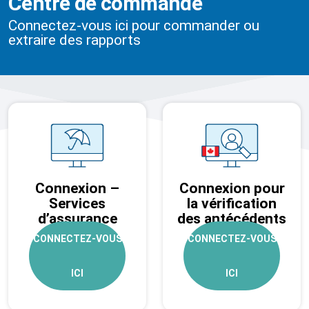
Centre de commande
Connectez-vous ici pour commander ou
extraire des rapports
Connexion –
Connexion pour
Services
la vérification
d’assurance
des antécédents
– Canada
CONNECTEZ-VOUS
CONNECTEZ-VOUS
ICI
ICI