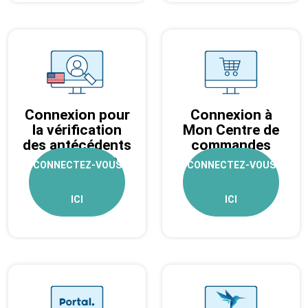
Connexion pour
Connexion à
la vérification
Mon Centre de
des antécédents
commandes
– États-Unis
CONNECTEZ-VOUS
CONNECTEZ-VOUS
ICI
ICI